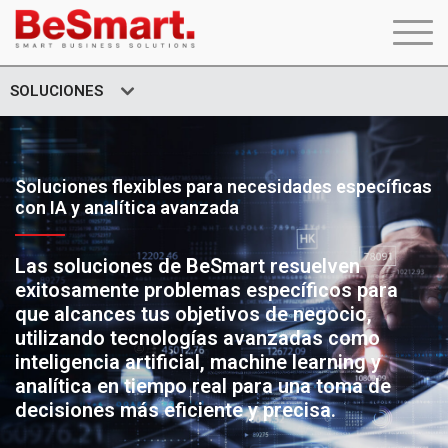
SOLUCIONES
Soluciones flexibles para necesidades específicas
con IA y analítica avanzada
Las soluciones de BeSmart resuelven
exitosamente problemas específicos para
que alcances tus objetivos de negocio,
utilizando tecnologías avanzadas como
inteligencia artificial, machine learning y
analítica en tiempo real para una toma de
decisiones más eficiente y precisa.