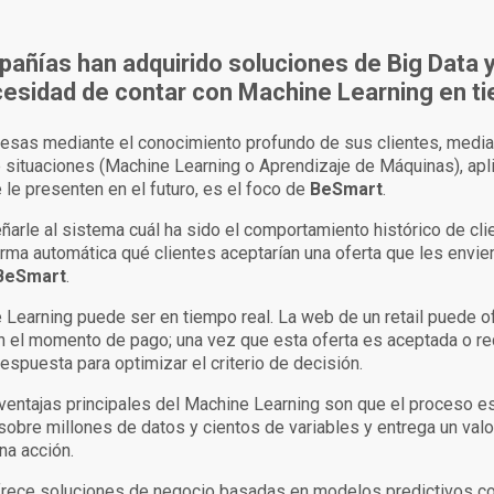
añías han adquirido soluciones de Big Data 
esidad de contar con Machine Learning en ti
resas mediante el conocimiento profundo de sus clientes, media
e situaciones (Machine Learning o Aprendizaje de Máquinas), apl
 le presenten en el futuro, es el foco de
BeSmart
.
ñarle al sistema cuál ha sido el comportamiento histórico de cl
orma automática qué clientes aceptarían una oferta que les envi
BeSmart
.
Learning puede ser en tiempo real. La web de un retail puede of
en el momento de pago; una vez que esta oferta es aceptada o r
espuesta para optimizar el criterio de decisión.
 ventajas principales del Machine Learning son que el proceso e
bre millones de datos y cientos de variables y entrega un valo
na acción.
rece soluciones de negocio basadas en modelos predictivos co