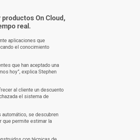
y productos On Cloud,
empo real.
nte aplicaciones que
icando el conocimiento
ientes que han aceptado una
emos hoy”, explica Stephen
recer al cliente un descuento
echazada el sistema de
s automático, se descubren
r que permite estimar la
nstruidos con técnicas de