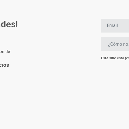
ades!
ón de:
Este sitio esta 
cios