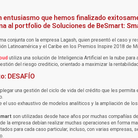
 entusiasmo que hemos finalizado exitosam
ma al portfolio de Soluciones de BeSmart:
Sma
rma conjunta con la empresa Lagash, quien presentó el caso y res
gión Latinoamérica y el Caribe en los Premios Inspire 2018 de M
loud
utiliza una solución de Inteligencia Artificial en la nube par
estión del riesgo crediticio, orientado a maximizar la rentabilidad
to: DESAFÍO
egar una gestión del ciclo de vida del crédito que les permita
o.
 el uso exhaustivo de modelos analíticos y la ampliación de lo
mart
son utilizadas desde hace años por muchas compañías del s
s de la empresa debían realizar muchas operaciones en forma m
tados para cada caso particular; incluso, con varias empresas, s
o.