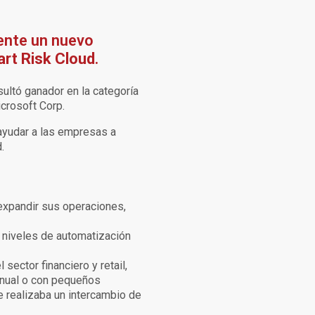
ente un nuevo
rt Risk Cloud
.
ultó ganador en la categoría
icrosoft Corp.
a ayudar a las empresas a
.
 expandir sus operaciones,
s niveles de automatización
ector financiero y retail,
anual o con pequeños
e realizaba un intercambio de