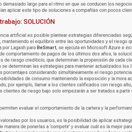
 demasiado largo para el ritmo en que se conducen los negocios 
ían aplicar este tipo de soluciones a compañías con pocos clien
 trabajo: SOLUCIÓN
encia artificial es posible plantear estrategias diferenciadas se
 manteniendo el equilibrio entre las oportunidades y el riesgo q
a por
Lagash
para
BeSmart
, se ejecuta en Microsoft Azure e inc
ial de comportamiento de pagos de los últimos dos años, la soluc
es de riesgo crediticio, que determinan la propensión de cada cl
 se determinan las estrategias para mantener actualizados los l
s porcentajes considerando simultáneamente el riesgo potencial 
sibilidades de consumo manteniendo la exposición y la mora acot
o, por ejemplo, llamar a los clientes calificados con riesgo alto
s clientes de riesgo bajo solo empezarán a ser tratados a partir 
 permiten evaluar el comportamiento de la cartera y la performan
aloradas por los usuarios, es la posibilidad de aplicar estrateg
de manera de ponerlas a ‘competir’ y evaluar cuál es la mejor par