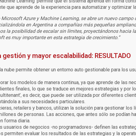
 ‘Machine Learning’ permite que el sistema aprenda en forma conti
nte que aprende de la experiencia para automatizar y optimizar la
do Microsoft Azure y Machine Learning, se abre un nuevo campo
alizándola en Argentina a compañías más pequeñas ampliando
s la posibilidad de escalar sin límites, proyectándonos hacia la
oft es muy importante en esta estrategia de crecimiento.”
la gestión y mayor escalabilidad: RESULTADO
la nube permite obtener un entorno auto gestionable para los us
orar los modelos de manera continua, ya que aprende de las n
entes finales, lo que se traduce en mejores estrategias y por lo
ultitenant’, es decir, que puede ser utilizada por diferentes clie
tándola a sus necesidades particulares.
ras, retailers y bancos, utilizan la solución para gestionar los l
illones de personas. Las acciones, que antes sólo se podían h
n forma diaria.
los usuarios de negocios -no programadores- definen las estrat
s permiten evaluar los resultados de las estrategias y la operato