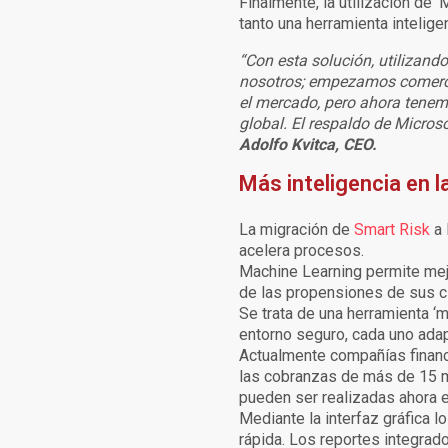
Finalmente, la utilización de
tanto una herramienta intelige
“Con esta solución, utilizan
nosotros; empezamos comerci
el mercado, pero ahora tenemo
global. El respaldo de Micros
Adolfo Kvitca, CEO.
Más inteligencia en 
La migración de
Smart Risk
a 
acelera procesos.
Machine Learning permite mej
de las propensiones de sus cli
Se trata de una herramienta ‘m
entorno seguro, cada uno adap
Actualmente compañías financie
las cobranzas de más de 15 m
pueden ser realizadas ahora e
Mediante la interfaz gráfica 
rápida. Los reportes integrado